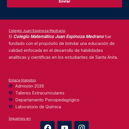
n
Enviar
c
l
o
o
d
e
i
Colegio Juan Espinoza Medrano
n
El
Colegio Matemático Juan Espinoza Medrano
fue
t
fundado con el propósito de brindar una educación de
e
calidad enfocada en el desarrollo de habilidades
r
analíticas y científicas en los estudiantes de Santa Anita.
é
s
Enlace Rápidos
Admisión 2026
Talleres Extracurriculares
Departamento Psicopedagógico
Laboratorio de Química
Síguenos en
F
Y
I